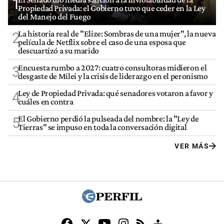
1
Propiedad Privada: el Gobierno tuvo que ceder en la Ley
del Manejo del Fuego
La historia real de "Elize: Sombras de una mujer", la nueva
2
película de Netflix sobre el caso de una esposa que
descuartizó a su marido
Encuesta rumbo a 2027: cuatro consultoras midieron el
3
desgaste de Milei y la crisis de liderazgo en el peronismo
Ley de Propiedad Privada: qué senadores votaron a favor y
4
cuáles en contra
El Gobierno perdió la pulseada del nombre: la "Ley de
5
Tierras" se impuso en toda la conversación digital
VER MÁS