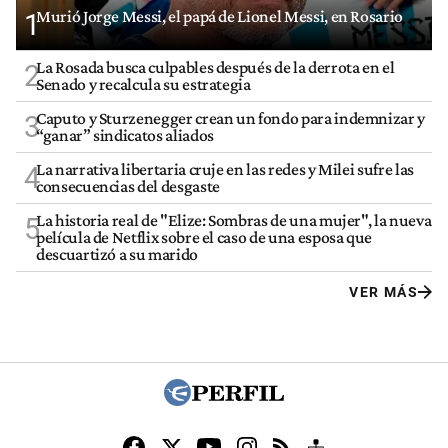
Murió Jorge Messi, el papá de Lionel Messi, en Rosario
1
La Rosada busca culpables después de la derrota en el
2
Senado y recalcula su estrategia
Caputo y Sturzenegger crean un fondo para indemnizar y
3
“ganar” sindicatos aliados
La narrativa libertaria cruje en las redes y Milei sufre las
4
consecuencias del desgaste
La historia real de "Elize: Sombras de una mujer", la nueva
5
película de Netflix sobre el caso de una esposa que
descuartizó a su marido
VER MÁS