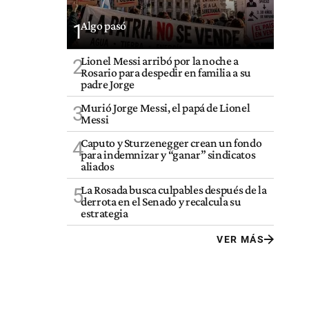
Algo pasó
1
Lionel Messi arribó por la noche a
2
Rosario para despedir en familia a su
padre Jorge
Murió Jorge Messi, el papá de Lionel
3
Messi
Caputo y Sturzenegger crean un fondo
4
para indemnizar y “ganar” sindicatos
aliados
La Rosada busca culpables después de la
5
derrota en el Senado y recalcula su
estrategia
VER MÁS