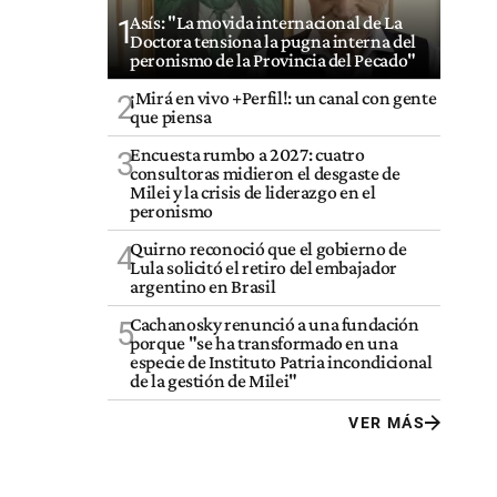
Asís: "La movida internacional de La
1
Doctora tensiona la pugna interna del
peronismo de la Provincia del Pecado"
¡Mirá en vivo +Perfil!: un canal con gente
2
que piensa
Encuesta rumbo a 2027: cuatro
3
consultoras midieron el desgaste de
Milei y la crisis de liderazgo en el
peronismo
Quirno reconoció que el gobierno de
4
Lula solicitó el retiro del embajador
argentino en Brasil
Cachanosky renunció a una fundación
5
porque "se ha transformado en una
especie de Instituto Patria incondicional
de la gestión de Milei"
VER MÁS