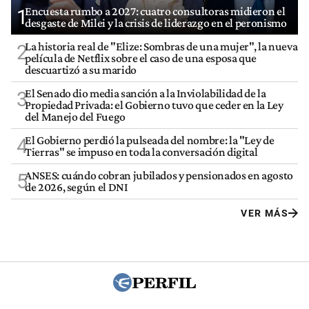
Encuesta rumbo a 2027: cuatro consultoras midieron el
1
desgaste de Milei y la crisis de liderazgo en el peronismo
La historia real de "Elize: Sombras de una mujer", la nueva
2
película de Netflix sobre el caso de una esposa que
descuartizó a su marido
El Senado dio media sanción a la Inviolabilidad de la
3
Propiedad Privada: el Gobierno tuvo que ceder en la Ley
del Manejo del Fuego
El Gobierno perdió la pulseada del nombre: la "Ley de
4
Tierras" se impuso en toda la conversación digital
ANSES: cuándo cobran jubilados y pensionados en agosto
5
de 2026, según el DNI
VER MÁS