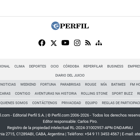
IONAL
CLIMA
DEPORTES
OCIO
CÓRDOBA
REPERFILAR
BUSINESS
EMPRE
DIARIO DEL JUICIO
NOTICIAS
WEEKEND
FORTUNA
PARABRISAS
ROUGE
MÍA
BATIMES
FM H
CARAS
CONTIGO
AVENTURAS NA HISTORIA
ROLLING STONE
SPORT BUZZ
R
QUIENES SOMOS
CONTÁCTENOS
PRIVACIDAD
EQUIPO
REGLAS DE PARTICIPAC
l.com - Editorial Perfil S.A.
| © Perfil.com 2006-2026 - Todos los derechos reserv
Editor responsable: Carlos Piro.
Registro de la propiedad intelectual RL-2024-31002957-APN-DNDA#MJ
rnia 2715
,
C1289ABI
,
CABA, Argentina
| Teléfono:
+54 9 11 3453 4567
| E-mail:
at