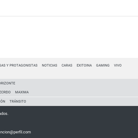
SAS Y PROTAGONISTAS
NOTICIAS
CARAS
EXITOINA
GAMING
VIVO
ORIZONTE
ECREIO
MAXIMA
IÓN
TRÁNSITO
ados.
encion@perfil.com