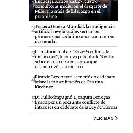
Encuesta rumbo a 2027: cuatro
1
consultoras midieron el desgaste de
Milei y la crisis de liderazgo en el
peronismo
Tercera Guerra Mundial: la inteligencia
2
artificial reveló cuáles serían los
primeros países latinoamericanos en ser
derrotados
La historia real de "Elize: Sombras de
3
una mujer", la nueva película de Netflix
sobre el caso de una esposa que
descuartizó a su marido
Ricardo Lorenzetti se metió en el debate
4
sobre la inhabilitación de Cristina
Kirchner
Di Tullio impugnó a Joaquín Benegas
5
Lynch por un presunto conflicto de
intereses en el debate de la Ley de Tierras
VER MÁS