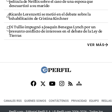
película de Netflix sobre el caso de una esposa que
descuartizó a su marido
Ricardo Lorenzetti se metió en el debate sobre la
4
inhabilitación de Cristina Kirchner
Di Tullio impugnó a Joaquín Benegas Lynch por un
5
presunto conflicto de intereses en el debate de la Ley de
Tierras
VER MÁS
CANALES RSS
QUIENES SOMOS
CONTÁCTENOS
PRIVACIDAD
EQUIPO
REGLAS
Perfil.com - Editorial Perfil S.A.
| © Perfil.com 2006-2026 - Todos los