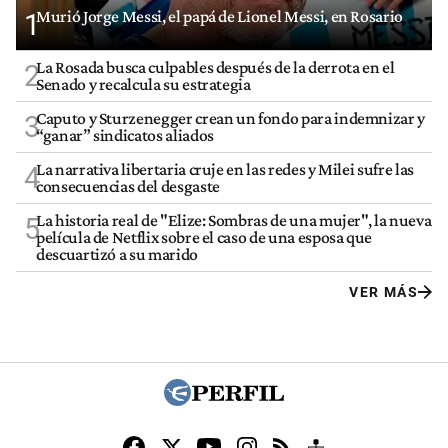
Murió Jorge Messi, el papá de Lionel Messi, en Rosario
1
La Rosada busca culpables después de la derrota en el
2
Senado y recalcula su estrategia
Caputo y Sturzenegger crean un fondo para indemnizar y
3
“ganar” sindicatos aliados
La narrativa libertaria cruje en las redes y Milei sufre las
4
consecuencias del desgaste
La historia real de "Elize: Sombras de una mujer", la nueva
5
película de Netflix sobre el caso de una esposa que
descuartizó a su marido
VER MÁS