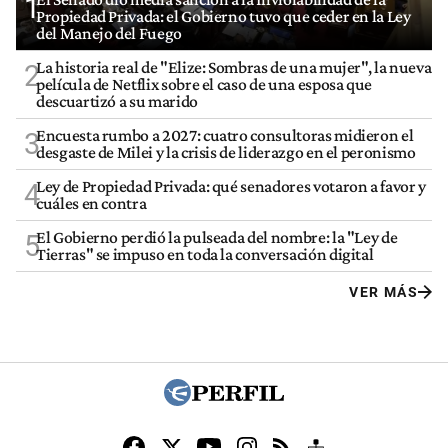
1
Propiedad Privada: el Gobierno tuvo que ceder en la Ley
del Manejo del Fuego
La historia real de "Elize: Sombras de una mujer", la nueva
2
película de Netflix sobre el caso de una esposa que
descuartizó a su marido
Encuesta rumbo a 2027: cuatro consultoras midieron el
3
desgaste de Milei y la crisis de liderazgo en el peronismo
Ley de Propiedad Privada: qué senadores votaron a favor y
4
cuáles en contra
El Gobierno perdió la pulseada del nombre: la "Ley de
5
Tierras" se impuso en toda la conversación digital
VER MÁS