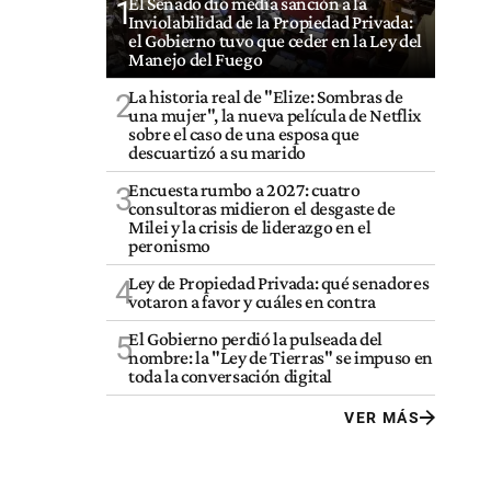
El Senado dio media sanción a la
1
Inviolabilidad de la Propiedad Privada:
el Gobierno tuvo que ceder en la Ley del
Manejo del Fuego
La historia real de "Elize: Sombras de
2
una mujer", la nueva película de Netflix
sobre el caso de una esposa que
descuartizó a su marido
Encuesta rumbo a 2027: cuatro
3
consultoras midieron el desgaste de
Milei y la crisis de liderazgo en el
peronismo
Ley de Propiedad Privada: qué senadores
4
votaron a favor y cuáles en contra
El Gobierno perdió la pulseada del
5
nombre: la "Ley de Tierras" se impuso en
toda la conversación digital
VER MÁS