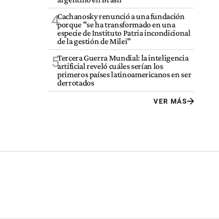
Cachanosky renunció a una fundación
4
porque "se ha transformado en una
especie de Instituto Patria incondicional
de la gestión de Milei"
Tercera Guerra Mundial: la inteligencia
5
artificial reveló cuáles serían los
primeros países latinoamericanos en ser
derrotados
VER MÁS