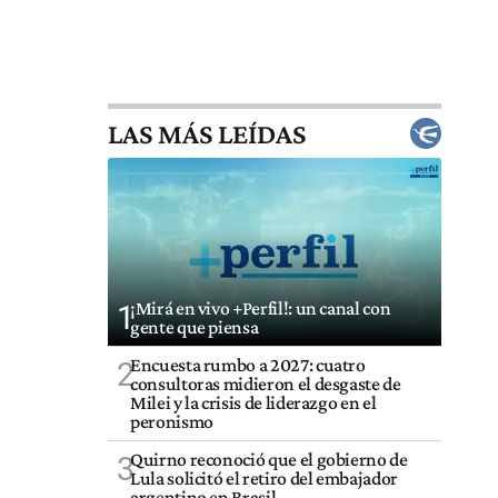
LAS MÁS LEÍDAS
¡Mirá en vivo +Perfil!: un canal con
1
gente que piensa
Encuesta rumbo a 2027: cuatro
2
consultoras midieron el desgaste de
Milei y la crisis de liderazgo en el
peronismo
Quirno reconoció que el gobierno de
3
Lula solicitó el retiro del embajador
argentino en Brasil