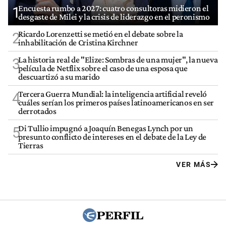
Encuesta rumbo a 2027: cuatro consultoras midieron el
1
desgaste de Milei y la crisis de liderazgo en el peronismo
Ricardo Lorenzetti se metió en el debate sobre la
2
inhabilitación de Cristina Kirchner
La historia real de "Elize: Sombras de una mujer", la nueva
3
película de Netflix sobre el caso de una esposa que
descuartizó a su marido
Tercera Guerra Mundial: la inteligencia artificial reveló
4
cuáles serían los primeros países latinoamericanos en ser
derrotados
Di Tullio impugnó a Joaquín Benegas Lynch por un
5
presunto conflicto de intereses en el debate de la Ley de
Tierras
VER MÁS