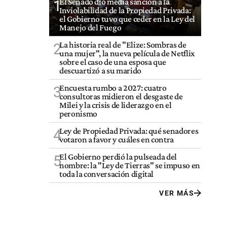
El Senado dio media sanción a la
1
Inviolabilidad de la Propiedad Privada:
el Gobierno tuvo que ceder en la Ley del
Manejo del Fuego
La historia real de "Elize: Sombras de
2
una mujer", la nueva película de Netflix
sobre el caso de una esposa que
descuartizó a su marido
Encuesta rumbo a 2027: cuatro
3
consultoras midieron el desgaste de
Milei y la crisis de liderazgo en el
peronismo
Ley de Propiedad Privada: qué senadores
4
votaron a favor y cuáles en contra
El Gobierno perdió la pulseada del
5
nombre: la "Ley de Tierras" se impuso en
toda la conversación digital
VER MÁS