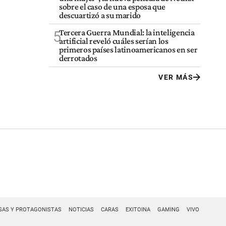
sobre el caso de una esposa que
descuartizó a su marido
Tercera Guerra Mundial: la inteligencia
5
artificial reveló cuáles serían los
primeros países latinoamericanos en ser
derrotados
VER MÁS
SAS Y PROTAGONISTAS
NOTICIAS
CARAS
EXITOINA
GAMING
VIVO