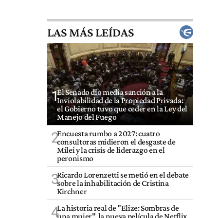
LAS MÁS LEÍDAS
El Senado dio media sanción a la
1
Inviolabilidad de la Propiedad Privada:
el Gobierno tuvo que ceder en la Ley del
Manejo del Fuego
Encuesta rumbo a 2027: cuatro
2
consultoras midieron el desgaste de
Milei y la crisis de liderazgo en el
peronismo
Ricardo Lorenzetti se metió en el debate
3
sobre la inhabilitación de Cristina
Kirchner
La historia real de "Elize: Sombras de
4
una mujer", la nueva película de Netflix