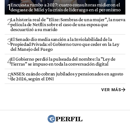
Encuesta rumbo a 2027: cuatro consultoras midieron el
1
desgaste de Milei y la crisis de liderazgo en el peronismo
La historia real de "Elize: Sombras de una mujer", la nueva
2
película de Netflix sobre el caso de una esposa que
descuartizó a su marido
El Senado dio media sanción a la Inviolabilidad de la
3
Propiedad Privada: el Gobierno tuvo que ceder en la Ley
del Manejo del Fuego
El Gobierno perdió la pulseada del nombre: la "Ley de
4
Tierras" se impuso en toda la conversación digital
ANSES: cuándo cobran jubilados y pensionados en agosto
5
de 2026, según el DNI
VER MÁS