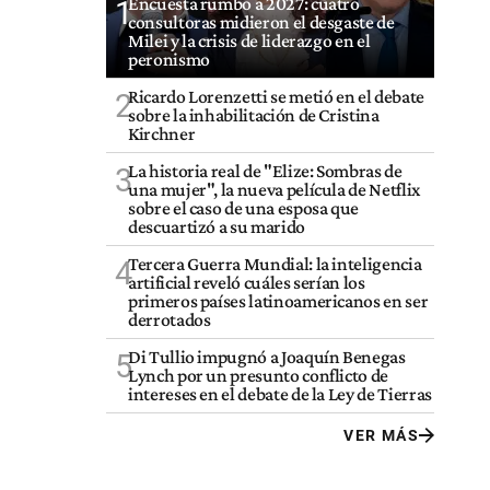
Encuesta rumbo a 2027: cuatro
1
consultoras midieron el desgaste de
Milei y la crisis de liderazgo en el
peronismo
Ricardo Lorenzetti se metió en el debate
2
sobre la inhabilitación de Cristina
Kirchner
La historia real de "Elize: Sombras de
3
una mujer", la nueva película de Netflix
sobre el caso de una esposa que
descuartizó a su marido
Tercera Guerra Mundial: la inteligencia
4
artificial reveló cuáles serían los
primeros países latinoamericanos en ser
derrotados
Di Tullio impugnó a Joaquín Benegas
5
Lynch por un presunto conflicto de
intereses en el debate de la Ley de Tierras
VER MÁS