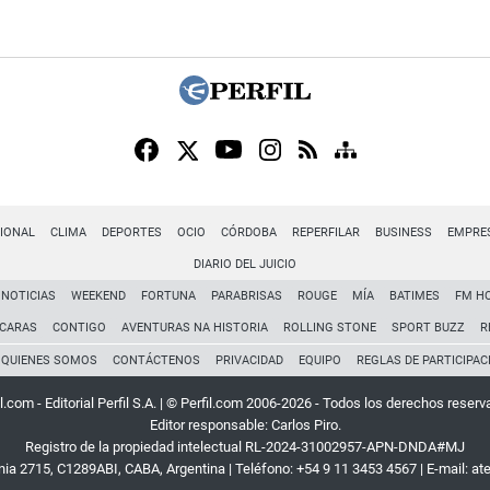
IONAL
CLIMA
DEPORTES
OCIO
CÓRDOBA
REPERFILAR
BUSINESS
EMPRE
DIARIO DEL JUICIO
NOTICIAS
WEEKEND
FORTUNA
PARABRISAS
ROUGE
MÍA
BATIMES
FM H
CARAS
CONTIGO
AVENTURAS NA HISTORIA
ROLLING STONE
SPORT BUZZ
R
QUIENES SOMOS
CONTÁCTENOS
PRIVACIDAD
EQUIPO
REGLAS DE PARTICIPAC
l.com - Editorial Perfil S.A.
| © Perfil.com 2006-2026 - Todos los derechos reserv
Editor responsable: Carlos Piro.
Registro de la propiedad intelectual RL-2024-31002957-APN-DNDA#MJ
rnia 2715
,
C1289ABI
,
CABA, Argentina
| Teléfono:
+54 9 11 3453 4567
| E-mail:
at