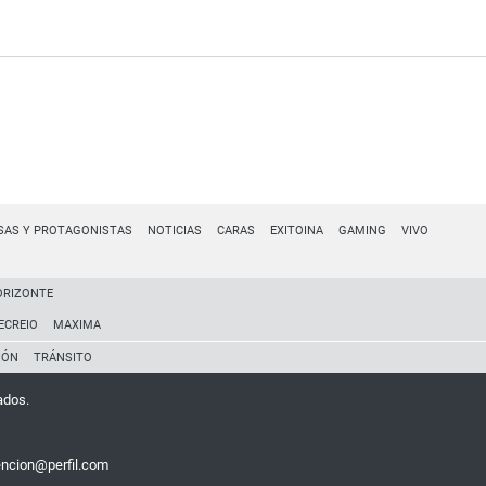
SAS Y PROTAGONISTAS
NOTICIAS
CARAS
EXITOINA
GAMING
VIVO
ORIZONTE
ECREIO
MAXIMA
IÓN
TRÁNSITO
ados.
encion@perfil.com