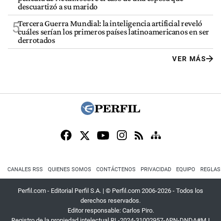
descuartizó a su marido
Tercera Guerra Mundial: la inteligencia artificial reveló
5
cuáles serían los primeros países latinoamericanos en ser
derrotados
VER MÁS
CANALES RSS
QUIENES SOMOS
CONTÁCTENOS
PRIVACIDAD
EQUIPO
REGLAS
Perfil.com - Editorial Perfil S.A.
| © Perfil.com 2006-2026 - Todos los
derechos reservados.
Editor responsable: Carlos Piro.
Registro de la propiedad intelectual RL-2024-31002957-APN-DNDA#MJ