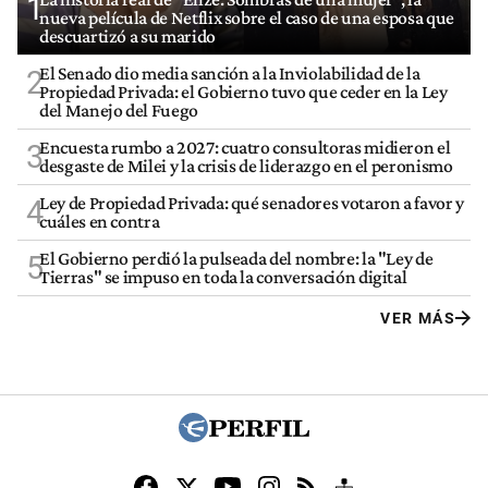
1
nueva película de Netflix sobre el caso de una esposa que
descuartizó a su marido
El Senado dio media sanción a la Inviolabilidad de la
2
Propiedad Privada: el Gobierno tuvo que ceder en la Ley
del Manejo del Fuego
Encuesta rumbo a 2027: cuatro consultoras midieron el
3
desgaste de Milei y la crisis de liderazgo en el peronismo
Ley de Propiedad Privada: qué senadores votaron a favor y
4
cuáles en contra
El Gobierno perdió la pulseada del nombre: la "Ley de
5
Tierras" se impuso en toda la conversación digital
VER MÁS