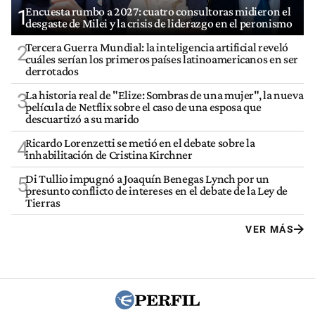
Encuesta rumbo a 2027: cuatro consultoras midieron el
1
desgaste de Milei y la crisis de liderazgo en el peronismo
Tercera Guerra Mundial: la inteligencia artificial reveló
2
cuáles serían los primeros países latinoamericanos en ser
derrotados
La historia real de "Elize: Sombras de una mujer", la nueva
3
película de Netflix sobre el caso de una esposa que
descuartizó a su marido
Ricardo Lorenzetti se metió en el debate sobre la
4
inhabilitación de Cristina Kirchner
Di Tullio impugnó a Joaquín Benegas Lynch por un
5
presunto conflicto de intereses en el debate de la Ley de
Tierras
VER MÁS