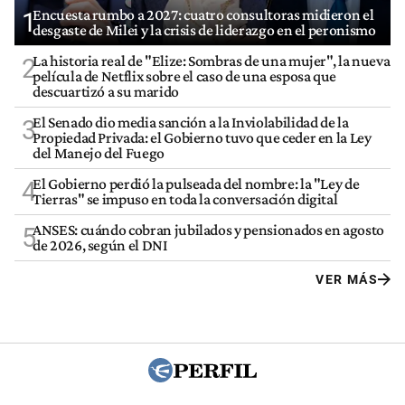
Encuesta rumbo a 2027: cuatro consultoras midieron el
1
desgaste de Milei y la crisis de liderazgo en el peronismo
La historia real de "Elize: Sombras de una mujer", la nueva
2
película de Netflix sobre el caso de una esposa que
descuartizó a su marido
El Senado dio media sanción a la Inviolabilidad de la
3
Propiedad Privada: el Gobierno tuvo que ceder en la Ley
del Manejo del Fuego
El Gobierno perdió la pulseada del nombre: la "Ley de
4
Tierras" se impuso en toda la conversación digital
ANSES: cuándo cobran jubilados y pensionados en agosto
5
de 2026, según el DNI
VER MÁS