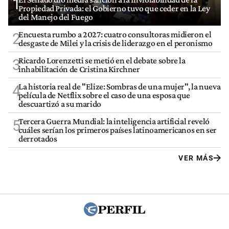
1
Propiedad Privada: el Gobierno tuvo que ceder en la Ley
del Manejo del Fuego
Encuesta rumbo a 2027: cuatro consultoras midieron el
2
desgaste de Milei y la crisis de liderazgo en el peronismo
Ricardo Lorenzetti se metió en el debate sobre la
3
inhabilitación de Cristina Kirchner
La historia real de "Elize: Sombras de una mujer", la nueva
4
película de Netflix sobre el caso de una esposa que
descuartizó a su marido
Tercera Guerra Mundial: la inteligencia artificial reveló
5
cuáles serían los primeros países latinoamericanos en ser
derrotados
VER MÁS