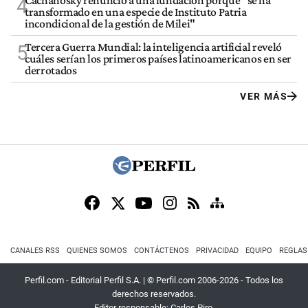
Cachanosky renunció a una fundación porque "se ha
4
transformado en una especie de Instituto Patria
incondicional de la gestión de Milei"
Tercera Guerra Mundial: la inteligencia artificial reveló
5
cuáles serían los primeros países latinoamericanos en ser
derrotados
VER MÁS
CANALES RSS
QUIENES SOMOS
CONTÁCTENOS
PRIVACIDAD
EQUIPO
REGLAS
Perfil.com - Editorial Perfil S.A.
| © Perfil.com 2006-2026 - Todos los
derechos reservados.
Editor responsable: Carlos Piro.