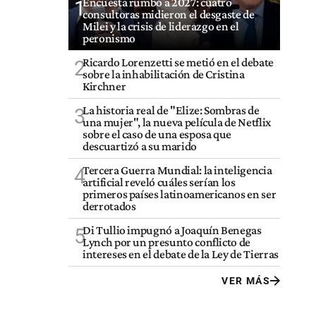
Encuesta rumbo a 2027: cuatro
1
consultoras midieron el desgaste de
Milei y la crisis de liderazgo en el
peronismo
Ricardo Lorenzetti se metió en el debate
2
sobre la inhabilitación de Cristina
Kirchner
La historia real de "Elize: Sombras de
3
una mujer", la nueva película de Netflix
sobre el caso de una esposa que
descuartizó a su marido
Tercera Guerra Mundial: la inteligencia
4
artificial reveló cuáles serían los
primeros países latinoamericanos en ser
derrotados
Di Tullio impugnó a Joaquín Benegas
5
Lynch por un presunto conflicto de
intereses en el debate de la Ley de Tierras
VER MÁS