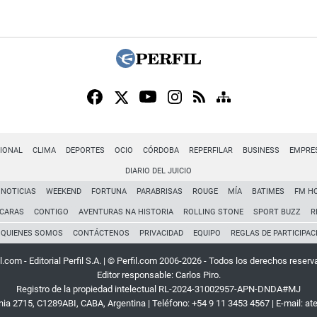
IONAL
CLIMA
DEPORTES
OCIO
CÓRDOBA
REPERFILAR
BUSINESS
EMPRE
DIARIO DEL JUICIO
NOTICIAS
WEEKEND
FORTUNA
PARABRISAS
ROUGE
MÍA
BATIMES
FM H
CARAS
CONTIGO
AVENTURAS NA HISTORIA
ROLLING STONE
SPORT BUZZ
R
QUIENES SOMOS
CONTÁCTENOS
PRIVACIDAD
EQUIPO
REGLAS DE PARTICIPAC
l.com - Editorial Perfil S.A.
| © Perfil.com 2006-2026 - Todos los derechos reserv
Editor responsable: Carlos Piro.
Registro de la propiedad intelectual RL-2024-31002957-APN-DNDA#MJ
rnia 2715
,
C1289ABI
,
CABA, Argentina
| Teléfono:
+54 9 11 3453 4567
| E-mail:
at