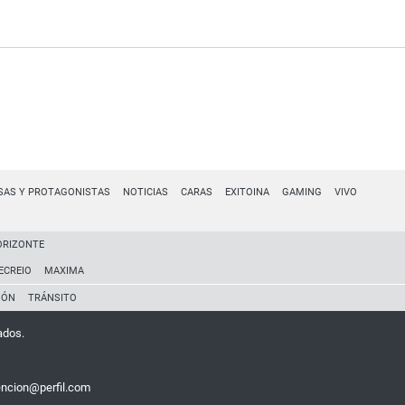
SAS Y PROTAGONISTAS
NOTICIAS
CARAS
EXITOINA
GAMING
VIVO
ORIZONTE
ECREIO
MAXIMA
IÓN
TRÁNSITO
ados.
encion@perfil.com