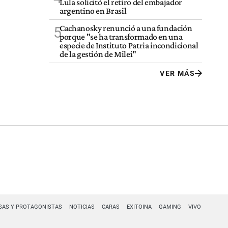
Lula solicitó el retiro del embajador
argentino en Brasil
Cachanosky renunció a una fundación
5
porque "se ha transformado en una
especie de Instituto Patria incondicional
de la gestión de Milei"
VER MÁS
SAS Y PROTAGONISTAS
NOTICIAS
CARAS
EXITOINA
GAMING
VIVO