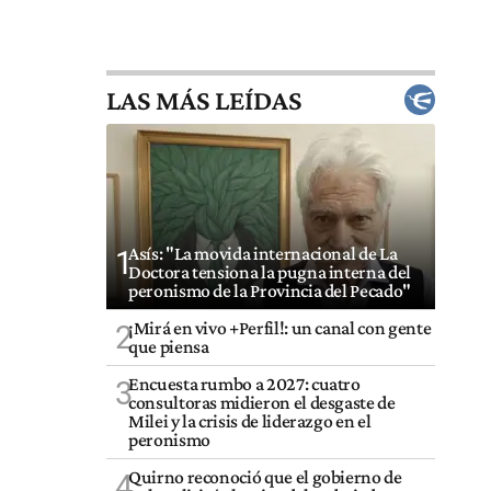
LAS MÁS LEÍDAS
Asís: "La movida internacional de La
1
Doctora tensiona la pugna interna del
peronismo de la Provincia del Pecado"
¡Mirá en vivo +Perfil!: un canal con gente
2
que piensa
Encuesta rumbo a 2027: cuatro
3
consultoras midieron el desgaste de
Milei y la crisis de liderazgo en el
peronismo
Quirno reconoció que el gobierno de
4