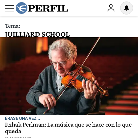
Tema:
JUILLIARD SCHOOL
ÉRASE UNA VEZ...
Itzhak Perlman: La música que se hace con lo que
queda