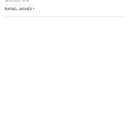
28-03-2025 19:35
RAFAEL JASHES *