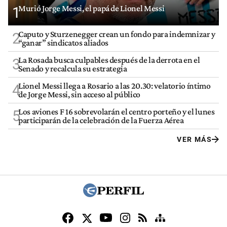
Murió Jorge Messi, el papá de Lionel Messi
1
Caputo y Sturzenegger crean un fondo para indemnizar y
2
“ganar” sindicatos aliados
La Rosada busca culpables después de la derrota en el
3
Senado y recalcula su estrategia
Lionel Messi llega a Rosario a las 20.30: velatorio íntimo
4
de Jorge Messi, sin acceso al público
Los aviones F 16 sobrevolarán el centro porteño y el lunes
5
participarán de la celebración de la Fuerza Aérea
VER MÁS