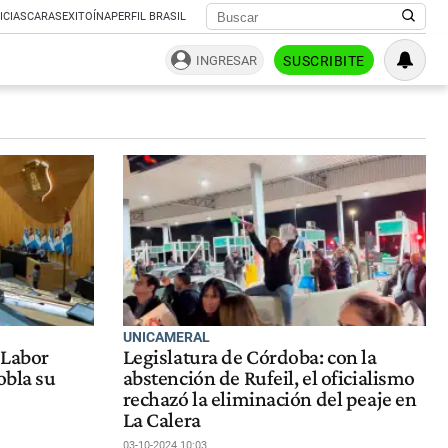
ICIAS
CARAS
EXITOÍNA
PERFIL BRASIL
INGRESAR
SUSCRIBITE
UNICAMERAL
 Labor
Legislatura de Córdoba: con la
obla su
abstención de Rufeil, el oficialismo
rechazó la eliminación del peaje en
La Calera
03-10-2024 10:03