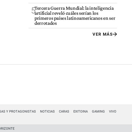
Tercera Guerra Mundial: la inteligencia
5
artificial reveló cuáles serían los
primeros países latinoamericanos en ser
derrotados
VER MÁS
SAS Y PROTAGONISTAS
NOTICIAS
CARAS
EXITOINA
GAMING
VIVO
ORIZONTE