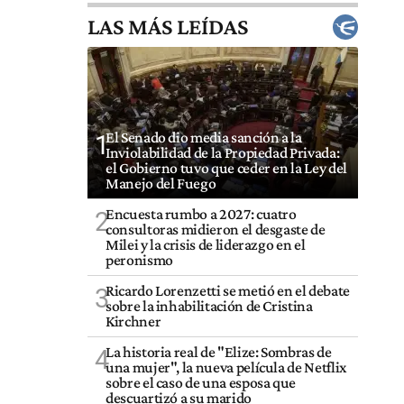
LAS MÁS LEÍDAS
El Senado dio media sanción a la
1
Inviolabilidad de la Propiedad Privada:
el Gobierno tuvo que ceder en la Ley del
Manejo del Fuego
Encuesta rumbo a 2027: cuatro
2
consultoras midieron el desgaste de
Milei y la crisis de liderazgo en el
peronismo
Ricardo Lorenzetti se metió en el debate
3
sobre la inhabilitación de Cristina
Kirchner
La historia real de "Elize: Sombras de
4
una mujer", la nueva película de Netflix
sobre el caso de una esposa que
descuartizó a su marido