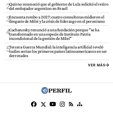
Quirno reconoció que el gobierno de Lula solicitó el retiro
2
del embajador argentino en Brasil
Encuesta rumbo a 2027: cuatro consultoras midieron el
3
desgaste de Milei y la crisis de liderazgo en el peronismo
Cachanosky renunció a una fundación porque "se ha
4
transformado en una especie de Instituto Patria
incondicional de la gestión de Milei"
Tercera Guerra Mundial: la inteligencia artificial reveló
5
cuáles serían los primeros países latinoamericanos en ser
derrotados
VER MÁS