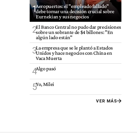
Aeropuertos: el "empleado fallado"
1
debe tomar una decisión crucial sobre
Eurnekian y sus negocios
El Banco Central no pudo dar precisiones
2
sobre un sobrante de $4 billones: "En
algún lado están"
La empresa que se le plantó a Estados
3
Unidos y hace negocios con China en
Vaca Muerta
Algo pasó
4
Yo, Milei
5
VER MÁS