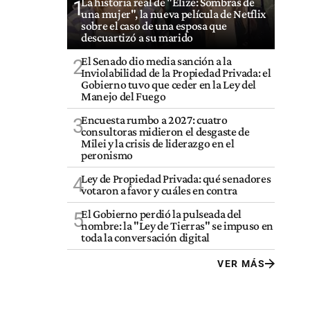
La historia real de "Elize: Sombras de
1
una mujer", la nueva película de Netflix
sobre el caso de una esposa que
descuartizó a su marido
El Senado dio media sanción a la
2
Inviolabilidad de la Propiedad Privada: el
Gobierno tuvo que ceder en la Ley del
Manejo del Fuego
Encuesta rumbo a 2027: cuatro
3
consultoras midieron el desgaste de
Milei y la crisis de liderazgo en el
peronismo
Ley de Propiedad Privada: qué senadores
4
votaron a favor y cuáles en contra
El Gobierno perdió la pulseada del
5
nombre: la "Ley de Tierras" se impuso en
toda la conversación digital
VER MÁS