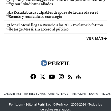
3
“ganar” sindicatos aliados
La Rosada busca culpables después de la derrota en el
4
Senado y recalcula su estrategia
Lionel Messi llega a Rosario a las 20.30: velatorio íntimo
5
de Jorge Messi, sin acceso al público
VER MÁS
CANALES RSS
QUIENES SOMOS
CONTÁCTENOS
PRIVACIDAD
EQUIPO
REGLAS
Perfil.com - Editorial Perfil S.A.
| © Perfil.com 2006-2026 - Todos los
derechos reservados.