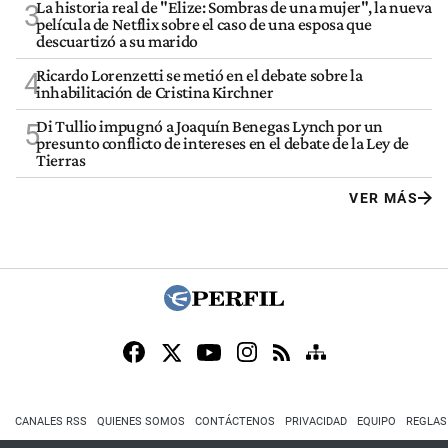
La historia real de "Elize: Sombras de una mujer", la nueva
3
película de Netflix sobre el caso de una esposa que
descuartizó a su marido
Ricardo Lorenzetti se metió en el debate sobre la
4
inhabilitación de Cristina Kirchner
Di Tullio impugnó a Joaquín Benegas Lynch por un
5
presunto conflicto de intereses en el debate de la Ley de
Tierras
VER MÁS
CANALES RSS
QUIENES SOMOS
CONTÁCTENOS
PRIVACIDAD
EQUIPO
REGLAS