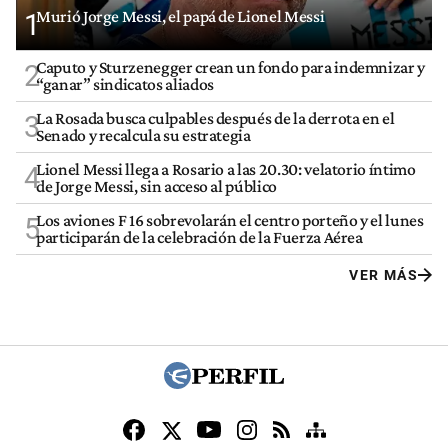
Murió Jorge Messi, el papá de Lionel Messi
1
Caputo y Sturzenegger crean un fondo para indemnizar y
2
“ganar” sindicatos aliados
La Rosada busca culpables después de la derrota en el
3
Senado y recalcula su estrategia
Lionel Messi llega a Rosario a las 20.30: velatorio íntimo
4
de Jorge Messi, sin acceso al público
Los aviones F 16 sobrevolarán el centro porteño y el lunes
5
participarán de la celebración de la Fuerza Aérea
VER MÁS