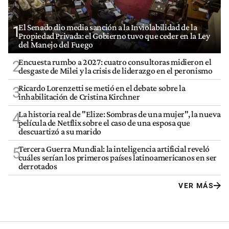
El Senado dio media sanción a la Inviolabilidad de la
1
Propiedad Privada: el Gobierno tuvo que ceder en la Ley
del Manejo del Fuego
Encuesta rumbo a 2027: cuatro consultoras midieron el
2
desgaste de Milei y la crisis de liderazgo en el peronismo
Ricardo Lorenzetti se metió en el debate sobre la
3
inhabilitación de Cristina Kirchner
La historia real de "Elize: Sombras de una mujer", la nueva
4
película de Netflix sobre el caso de una esposa que
descuartizó a su marido
Tercera Guerra Mundial: la inteligencia artificial reveló
5
cuáles serían los primeros países latinoamericanos en ser
derrotados
VER MÁS