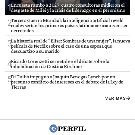
Encuesta rumbo a 2027: cuatro consultoras midieron el
1
desgaste de Milei y la crisis de liderazgo en el peronismo
Tercera Guerra Mundial: la inteligencia artificial reveló
2
cuáles serían los primeros países latinoamericanos en ser
derrotados
La historia real de "Elize: Sombras de una mujer", la nueva
3
película de Netflix sobre el caso de una esposa que
descuartizó a su marido
Ricardo Lorenzetti se metió en el debate sobre la
4
inhabilitación de Cristina Kirchner
Di Tullio impugnó a Joaquín Benegas Lynch por un
5
presunto conflicto de intereses en el debate de la Ley de
Tierras
VER MÁS