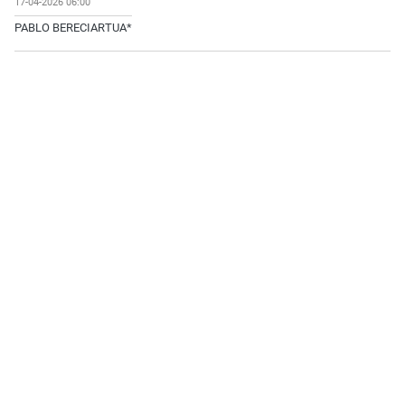
17-04-2026 06:00
PABLO BERECIARTUA*