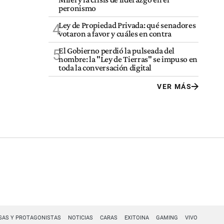
peronismo
Ley de Propiedad Privada: qué senadores
4
votaron a favor y cuáles en contra
El Gobierno perdió la pulseada del
5
nombre: la "Ley de Tierras" se impuso en
toda la conversación digital
VER MÁS
SAS Y PROTAGONISTAS
NOTICIAS
CARAS
EXITOINA
GAMING
VIVO