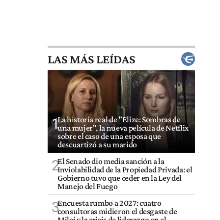
LAS MÁS LEÍDAS
La historia real de "Elize: Sombras de
1
una mujer", la nueva película de Netflix
sobre el caso de una esposa que
descuartizó a su marido
El Senado dio media sanción a la
2
Inviolabilidad de la Propiedad Privada: el
Gobierno tuvo que ceder en la Ley del
Manejo del Fuego
Encuesta rumbo a 2027: cuatro
3
consultoras midieron el desgaste de
Milei y la crisis de liderazgo en el