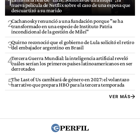
1
nueva película de Netflix sobre el caso de una esposa que
descuartizó a su marido
Cachanosky renunció a una fundación porque "se ha
2
transformado en una especie de Instituto Patria
incondicional de la gestión de Milei"
Quirno reconoció que el gobierno de Lula solicitó el retiro
3
del embajador argentino en Brasil
Tercera Guerra Mundial: la inteligencia artificial reveló
4
cuáles serían los primeros países latinoamericanos en ser
derrotados
The Last of Us cambiará de género en 2027: el volantazo
5
narrativo que prepara HBO para la tercera temporada
VER MÁS