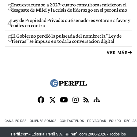
Encuesta rumbo a 2027: cuatro consultoras midieron el
3
desgaste de Milei y la crisis de liderazgo en el peronismo
Ley de Propiedad Privada: qué senadores votaron a favor y
4
cuáles en contra
El Gobierno perdió la pulseada del nombre: la "Ley de
5
Tierras" se impuso en toda la conversación digital
VER MÁS
CANALES RSS
QUIENES SOMOS
CONTÁCTENOS
PRIVACIDAD
EQUIPO
REGLAS
Perfil.com - Editorial Perfil S.A.
| © Perfil.com 2006-2026 - Todos los