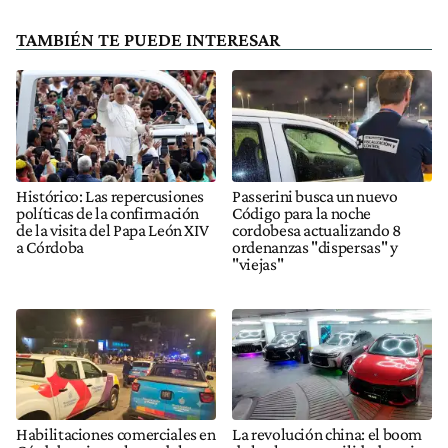
TAMBIÉN TE PUEDE INTERESAR
Histórico: Las repercusiones
Passerini busca un nuevo
políticas de la confirmación
Código para la noche
de la visita del Papa León XIV
cordobesa actualizando 8
a Córdoba
ordenanzas "dispersas" y
"viejas"
Habilitaciones comerciales en
La revolución china: el boom