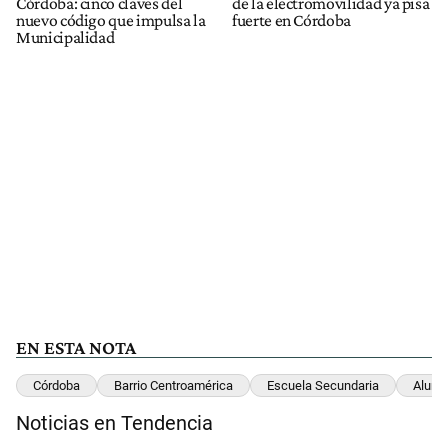
Córdoba: cinco claves del
de la electromovilidad ya pisa
nuevo código que impulsa la
fuerte en Córdoba
Municipalidad
EN ESTA NOTA
Córdoba
Barrio Centroamérica
Escuela Secundaria
Alumn
Noticias en Tendencia