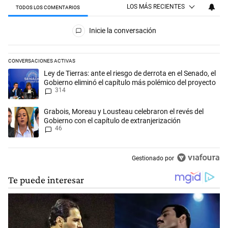
LOS MÁS RECIENTES
TODOS LOS COMENTARIOS
Todos los comentarios
Inicie la conversación
CONVERSACIONES ACTIVAS
Este listado muestra los artículos con más comentarios en los últimos 
Un artículo de tendencia con el título "Ley de Tierras: ante el riesgo d
Ley de Tierras: ante el riesgo de derrota en el Senado, el
Gobierno eliminó el capítulo más polémico del proyecto
314
Un artículo de tendencia con el título "Grabois, Moreau y Lousteau cele
Grabois, Moreau y Lousteau celebraron el revés del
Gobierno con el capítulo de extranjerización
46
Gestionado por