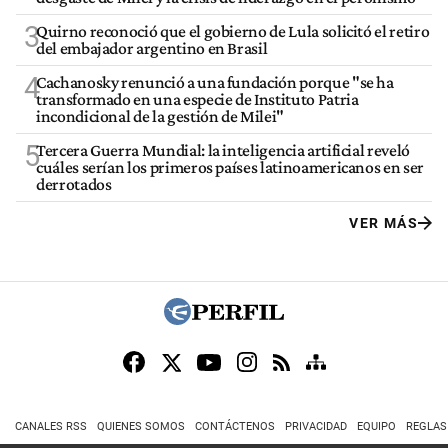
3
Quirno reconoció que el gobierno de Lula solicitó el retiro
del embajador argentino en Brasil
4
Cachanosky renunció a una fundación porque "se ha
transformado en una especie de Instituto Patria
incondicional de la gestión de Milei"
5
Tercera Guerra Mundial: la inteligencia artificial reveló
cuáles serían los primeros países latinoamericanos en ser
derrotados
VER MÁS
CANALES RSS
QUIENES SOMOS
CONTÁCTENOS
PRIVACIDAD
EQUIPO
REGLAS