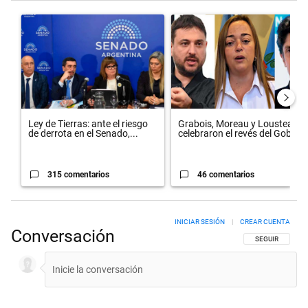
Este listado muestra los artículos con más comentarios en los últimos 
Un artículo de tendencia con el título "Ley de Tierras: ante el riesg
Un artículo de tendencia con el 
Ley de Tierras: ante el riesgo
Grabois, Moreau y Lousteau
de derrota en el Senado,...
celebraron el revés del Gobi...
315 comentarios
46 comentarios
INICIAR SESIÓN
|
CREAR CUENTA
Conversación
SIGA ESTA CON
SEGUIR