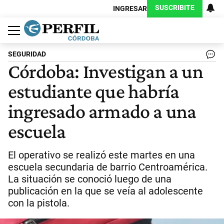
SUSCRIBITE
INGRESAR
Política
Economía
Judiciales
Sociedad
Cultura
Espectáculos
Deportes
Protagonistas
SEGURIDAD
Córdoba: Investigan a un
estudiante que habría
ingresado armado a una
escuela
El operativo se realizó este martes en una
escuela secundaria de barrio Centroamérica.
La situación se conoció luego de una
publicación en la que se veía al adolescente
con la pistola.