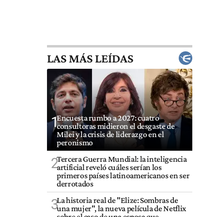
LAS MÁS LEÍDAS
Encuesta rumbo a 2027: cuatro
1
consultoras midieron el desgaste de
Milei y la crisis de liderazgo en el
peronismo
Tercera Guerra Mundial: la inteligencia
2
artificial reveló cuáles serían los
primeros países latinoamericanos en ser
derrotados
La historia real de "Elize: Sombras de
3
una mujer", la nueva película de Netflix
sobre el caso de una esposa que