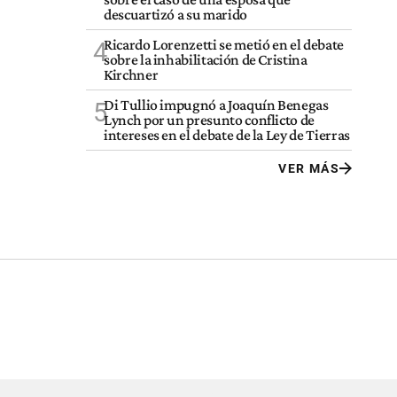
descuartizó a su marido
Ricardo Lorenzetti se metió en el debate
4
sobre la inhabilitación de Cristina
Kirchner
Di Tullio impugnó a Joaquín Benegas
5
Lynch por un presunto conflicto de
intereses en el debate de la Ley de Tierras
VER MÁS