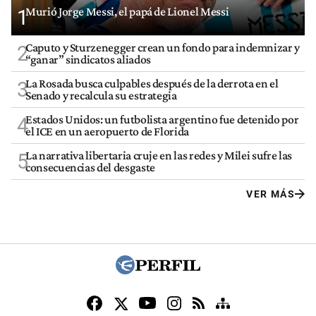
Murió Jorge Messi, el papá de Lionel Messi
1
Caputo y Sturzenegger crean un fondo para indemnizar y
2
“ganar” sindicatos aliados
La Rosada busca culpables después de la derrota en el
3
Senado y recalcula su estrategia
Estados Unidos: un futbolista argentino fue detenido por
4
el ICE en un aeropuerto de Florida
La narrativa libertaria cruje en las redes y Milei sufre las
5
consecuencias del desgaste
VER MÁS