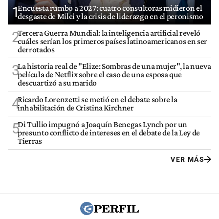
Encuesta rumbo a 2027: cuatro consultoras midieron el
1
desgaste de Milei y la crisis de liderazgo en el peronismo
Tercera Guerra Mundial: la inteligencia artificial reveló
2
cuáles serían los primeros países latinoamericanos en ser
derrotados
La historia real de "Elize: Sombras de una mujer", la nueva
3
película de Netflix sobre el caso de una esposa que
descuartizó a su marido
Ricardo Lorenzetti se metió en el debate sobre la
4
inhabilitación de Cristina Kirchner
Di Tullio impugnó a Joaquín Benegas Lynch por un
5
presunto conflicto de intereses en el debate de la Ley de
Tierras
VER MÁS