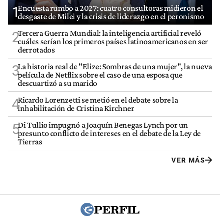
Encuesta rumbo a 2027: cuatro consultoras midieron el
1
desgaste de Milei y la crisis de liderazgo en el peronismo
Tercera Guerra Mundial: la inteligencia artificial reveló
2
cuáles serían los primeros países latinoamericanos en ser
derrotados
La historia real de "Elize: Sombras de una mujer", la nueva
3
película de Netflix sobre el caso de una esposa que
descuartizó a su marido
Ricardo Lorenzetti se metió en el debate sobre la
4
inhabilitación de Cristina Kirchner
Di Tullio impugnó a Joaquín Benegas Lynch por un
5
presunto conflicto de intereses en el debate de la Ley de
Tierras
VER MÁS