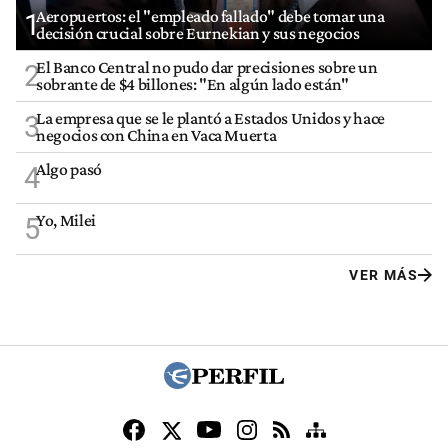
Aeropuertos: el "empleado fallado" debe tomar una
1
decisión crucial sobre Eurnekian y sus negocios
El Banco Central no pudo dar precisiones sobre un
2
sobrante de $4 billones: "En algún lado están"
La empresa que se le plantó a Estados Unidos y hace
3
negocios con China en Vaca Muerta
Algo pasó
4
Yo, Milei
5
VER MÁS