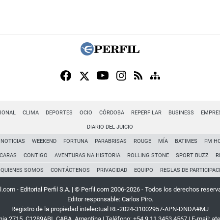
IONAL
CLIMA
DEPORTES
OCIO
CÓRDOBA
REPERFILAR
BUSINESS
EMPRE
DIARIO DEL JUICIO
NOTICIAS
WEEKEND
FORTUNA
PARABRISAS
ROUGE
MÍA
BATIMES
FM H
CARAS
CONTIGO
AVENTURAS NA HISTORIA
ROLLING STONE
SPORT BUZZ
R
QUIENES SOMOS
CONTÁCTENOS
PRIVACIDAD
EQUIPO
REGLAS DE PARTICIPAC
l.com - Editorial Perfil S.A.
| © Perfil.com 2006-2026 - Todos los derechos reserv
Editor responsable: Carlos Piro.
Registro de la propiedad intelectual RL-2024-31002957-APN-DNDA#MJ
rnia 2715
,
C1289ABI
,
CABA, Argentina
| Teléfono:
+54 9 11 3453 4567
| E-mail:
at