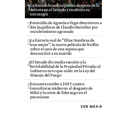
La Rosada busca culpables después de la
1
derrota en el Senado y recalcula su
estrategia
Femicidio de Agostina Vega: detuvieron a
2
dos inquilinos de Claudio Barrelier por
encubrimiento agravado
La historia real de "Elize: Sombras de
3
una mujer", la nueva película de Netflix
sobre el caso de una esposa que
descuartizó a su marido
El Senado dio media sanción a la
4
Inviolabilidad de la Propiedad Privada: el
Gobierno tuvo que ceder en la Ley del
Manejo del Fuego
Encuesta rumbo a 2027: cuatro
5
consultoras midieron el desgaste de
Milei y la crisis de liderazgo en el
peronismo
VER MÁS