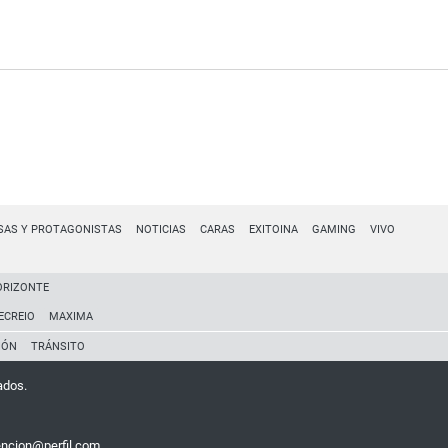
SAS Y PROTAGONISTAS
NOTICIAS
CARAS
EXITOINA
GAMING
VIVO
ORIZONTE
ECREIO
MAXIMA
IÓN
TRÁNSITO
ados.
encion@perfil.com