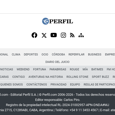
IONAL
CLIMA
DEPORTES
OCIO
CÓRDOBA
REPERFILAR
BUSINESS
EMPRE
DIARIO DEL JUICIO
NOTICIAS
WEEKEND
FORTUNA
PARABRISAS
ROUGE
MÍA
BATIMES
FM H
CARAS
CONTIGO
AVENTURAS NA HISTORIA
ROLLING STONE
SPORT BUZZ
R
QUIENES SOMOS
CONTÁCTENOS
PRIVACIDAD
EQUIPO
REGLAS DE PARTICIPAC
l.com - Editorial Perfil S.A.
| © Perfil.com 2006-2026 - Todos los derechos reserv
Editor responsable: Carlos Piro.
Registro de la propiedad intelectual RL-2024-31002957-APN-DNDA#MJ
rnia 2715
,
C1289ABI
,
CABA, Argentina
| Teléfono:
+54 9 11 3453 4567
| E-mail:
at