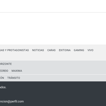
SAS Y PROTAGONISTAS
NOTICIAS
CARAS
EXITOINA
GAMING
VIVO
ORIZONTE
ECREIO
MAXIMA
IÓN
TRÁNSITO
ados.
encion@perfil.com