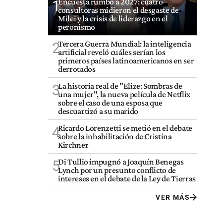
Encuesta rumbo a 2027: cuatro
1
consultoras midieron el desgaste de
Milei y la crisis de liderazgo en el
peronismo
Tercera Guerra Mundial: la inteligencia
2
artificial reveló cuáles serían los
primeros países latinoamericanos en ser
derrotados
La historia real de "Elize: Sombras de
3
una mujer", la nueva película de Netflix
sobre el caso de una esposa que
descuartizó a su marido
Ricardo Lorenzetti se metió en el debate
4
sobre la inhabilitación de Cristina
Kirchner
Di Tullio impugnó a Joaquín Benegas
5
Lynch por un presunto conflicto de
intereses en el debate de la Ley de Tierras
VER MÁS