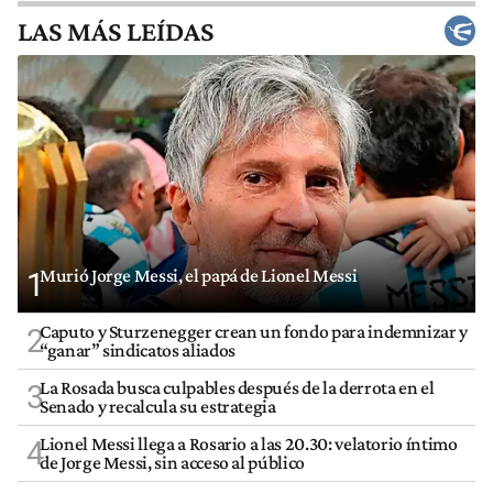
LAS MÁS LEÍDAS
Murió Jorge Messi, el papá de Lionel Messi
1
Caputo y Sturzenegger crean un fondo para indemnizar y
2
“ganar” sindicatos aliados
La Rosada busca culpables después de la derrota en el
3
Senado y recalcula su estrategia
Lionel Messi llega a Rosario a las 20.30: velatorio íntimo
4
de Jorge Messi, sin acceso al público