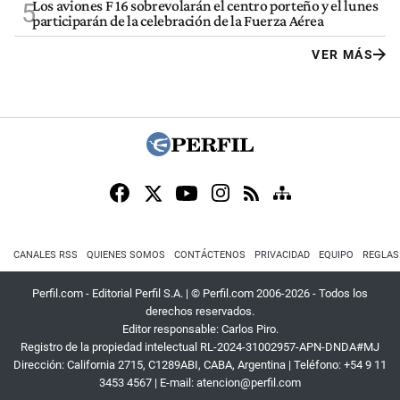
Los aviones F 16 sobrevolarán el centro porteño y el lunes
5
participarán de la celebración de la Fuerza Aérea
VER MÁS
CANALES RSS
QUIENES SOMOS
CONTÁCTENOS
PRIVACIDAD
EQUIPO
REGLAS
Perfil.com - Editorial Perfil S.A.
| © Perfil.com 2006-2026 - Todos los
derechos reservados.
Editor responsable: Carlos Piro.
Registro de la propiedad intelectual RL-2024-31002957-APN-DNDA#MJ
Dirección:
California 2715
,
C1289ABI
,
CABA, Argentina
| Teléfono:
+54 9 11
3453 4567
| E-mail:
atencion@perfil.com