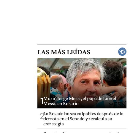
LAS MÁS LEÍDAS
Murió Jorge Messi, el papá de Lionel
1
Messi, en Rosario
La Rosada busca culpables después de la
2
derrota en el Senado y recalcula su
estrategia