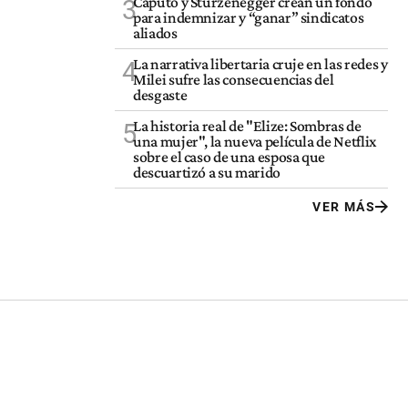
Caputo y Sturzenegger crean un fondo
3
para indemnizar y “ganar” sindicatos
aliados
La narrativa libertaria cruje en las redes y
4
Milei sufre las consecuencias del
desgaste
La historia real de "Elize: Sombras de
5
una mujer", la nueva película de Netflix
sobre el caso de una esposa que
descuartizó a su marido
VER MÁS