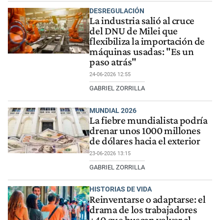
DESREGULACIÓN
La industria salió al cruce
del DNU de Milei que
flexibiliza la importación de
máquinas usadas: "Es un
paso atrás"
24-06-2026 12:55
GABRIEL ZORRILLA
MUNDIAL 2026
La fiebre mundialista podría
drenar unos 1000 millones
de dólares hacia el exterior
23-06-2026 13:15
GABRIEL ZORRILLA
HISTORIAS DE VIDA
Reinventarse o adaptarse: el
drama de los trabajadores
+40 que buscan volver al