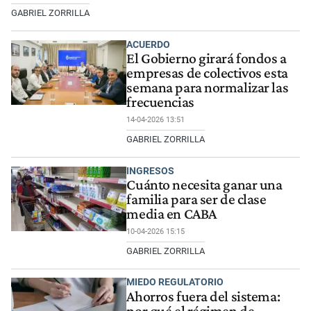
GABRIEL ZORRILLA
ACUERDO
El Gobierno girará fondos a
empresas de colectivos esta
semana para normalizar las
frecuencias
14-04-2026 13:51
GABRIEL ZORRILLA
INGRESOS
Cuánto necesita ganar una
familia para ser de clase
media en CABA
10-04-2026 15:15
GABRIEL ZORRILLA
MIEDO REGULATORIO
Ahorros fuera del sistema:
por qué el régimen de