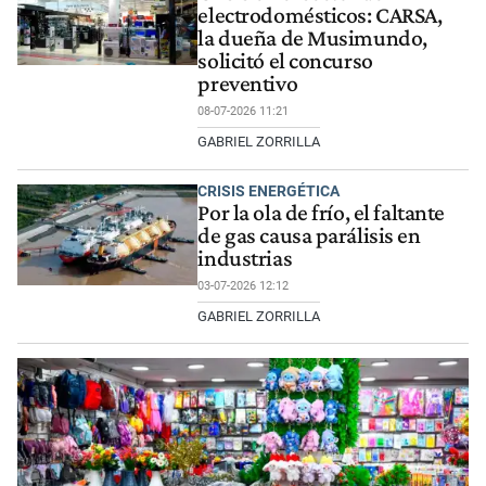
electrodomésticos: CARSA,
la dueña de Musimundo,
solicitó el concurso
preventivo
08-07-2026 11:21
GABRIEL ZORRILLA
CRISIS ENERGÉTICA
Por la ola de frío, el faltante
de gas causa parálisis en
industrias
03-07-2026 12:12
GABRIEL ZORRILLA