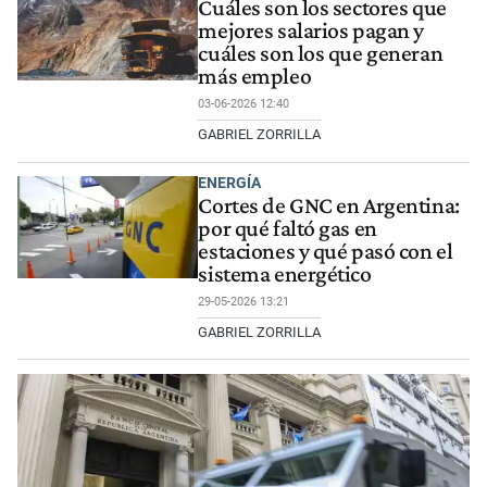
Cuáles son los sectores que
mejores salarios pagan y
cuáles son los que generan
más empleo
03-06-2026 12:40
GABRIEL ZORRILLA
ENERGÍA
Cortes de GNC en Argentina:
por qué faltó gas en
estaciones y qué pasó con el
sistema energético
29-05-2026 13:21
GABRIEL ZORRILLA