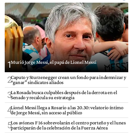
Murió Jorge Messi, el papá de Lionel Messi
1
Caputo y Sturzenegger crean un fondo para indemnizar y
2
“ganar” sindicatos aliados
La Rosada busca culpables después de la derrota en el
3
Senado y recalcula su estrategia
Lionel Messi llega a Rosario a las 20.30: velatorio íntimo
4
de Jorge Messi, sin acceso al público
Los aviones F 16 sobrevolarán el centro porteño y el lunes
5
participarán de la celebración de la Fuerza Aérea